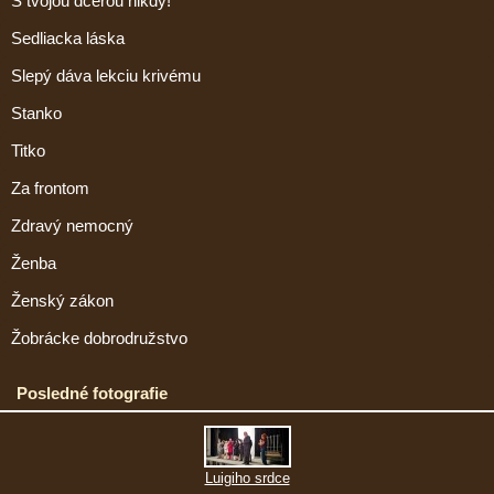
S tvojou dcérou nikdy!
Sedliacka láska
Slepý dáva lekciu krivému
Stanko
Titko
Za frontom
Zdravý nemocný
Ženba
Ženský zákon
Žobrácke dobrodružstvo
Posledné fotografie
Luigiho srdce