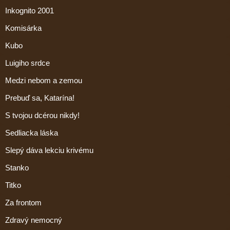
Inkognito 2001
Komisárka
Kubo
Luigiho srdce
Medzi nebom a zemou
Prebuď sa, Katarína!
S tvojou dcérou nikdy!
Sedliacka láska
Slepý dáva lekciu krivému
Stanko
Titko
Za frontom
Zdravý nemocný