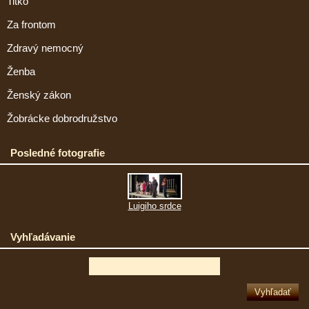
Titko
Za frontom
Zdravý nemocný
Ženba
Ženský zákon
Žobrácke dobrodružstvo
Posledné fotografie
Luigiho srdce
Vyhľadávanie