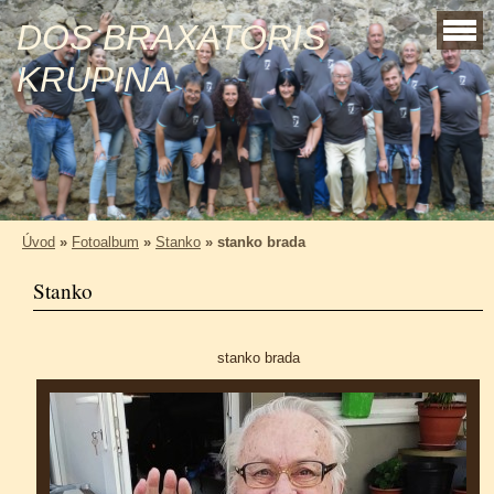
DOS BRAXATORIS
KRUPINA
Úvod
»
Fotoalbum
»
Stanko
»
stanko brada
Stanko
stanko brada