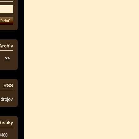
Archív
>>
RSS
zdrojov
tistiky
0480