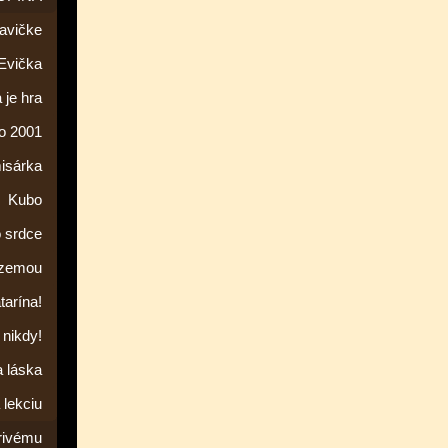
lavičke
Evička
 je hra
to 2001
isárka
Kubo
o srdce
 zemou
tarína!
 nikdy!
a láska
 lekciu
rivému