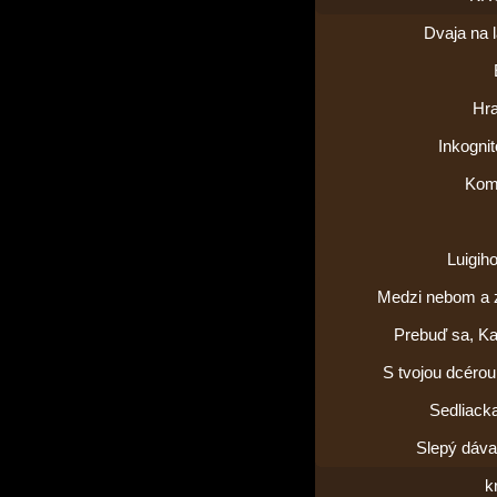
Dvaja na 
Hra
Inkogni
Kom
Luigih
Medzi nebom a
Prebuď sa, Ka
S tvojou dcérou
Sedliack
Slepý dáva
k