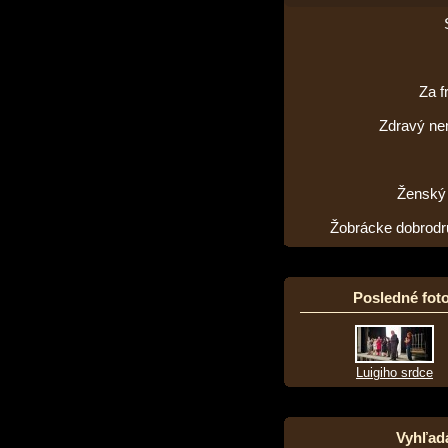
Za f
Zdravý n
Ženský
Žobrácke dobrodr
Posledné foto
Luigiho srdce
Vyhľad