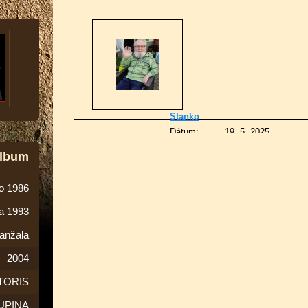
Stanko
Dátum:
19. 5. 2025
Fotografií:
37
album
Zložiek:
0
Komentáre:
0
o 1986
ta 1993
anžala
2004
TORIS
UPINA