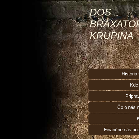
DOS
BRAXATO
KRUPINA
História
Kde
Pripra
Čo o nás n
Finančne nás po