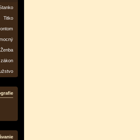
Stanko
Titko
rontom
emocný
Ženba
 zákon
užstvo
grafie
ávanie