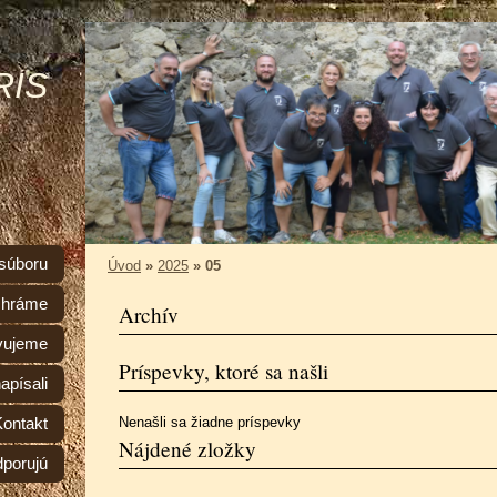
RIS
 súboru
Úvod
»
2025
»
05
 hráme
Archív
vujeme
Príspevky, ktoré sa našli
apísali
Nenašli sa žiadne príspevky
Kontakt
Nájdené zložky
dporujú