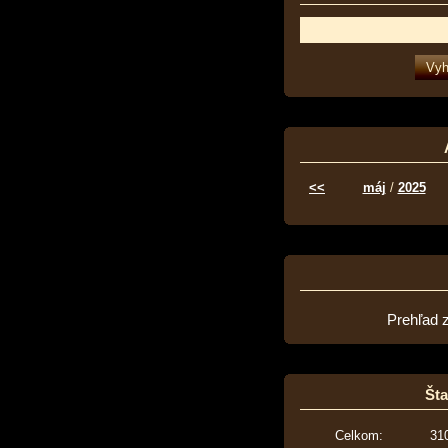
<<
máj
/
2025
Prehľad 
Šta
Celkom:
31