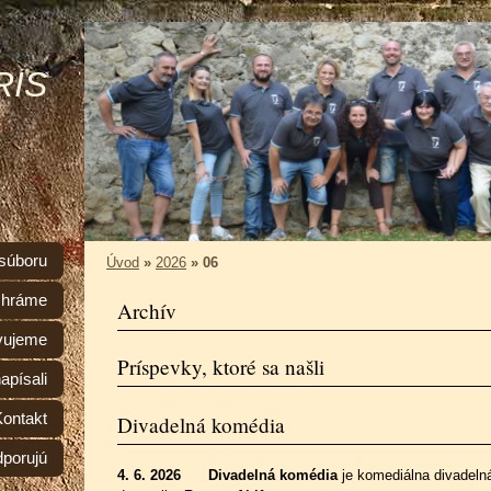
RIS
 súboru
Úvod
»
2026
»
06
 hráme
Archív
vujeme
Príspevky, ktoré sa našli
apísali
Kontakt
Divadelná komédia
dporujú
4. 6. 2026
Divadelná komédia
je komediálna divadelná