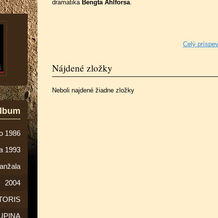
dramatika
Bengta Ahlforsa
.
Celý príspe
Nájdené zložky
Neboli najdené žiadne zložky
album
o 1986
ta 1993
anžala
2004
TORIS
UPINA