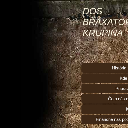
DOS
BRAXATO
KRUPINA
História
Kde
Pripra
Čo o nás n
Finančne nás po