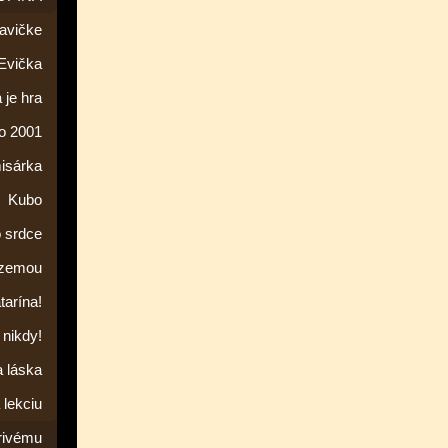
lavičke
Evička
 je hra
to 2001
isárka
Kubo
o srdce
 zemou
tarína!
 nikdy!
a láska
 lekciu
rivému