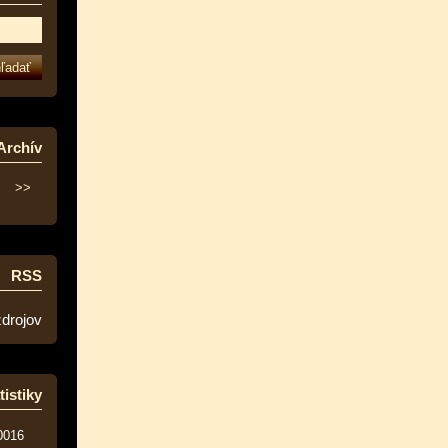
Archív
>>
RSS
zdrojov
tistiky
0016