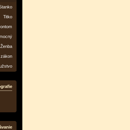
Stanko
Titko
rontom
emocný
Ženba
 zákon
užstvo
grafie
ávanie