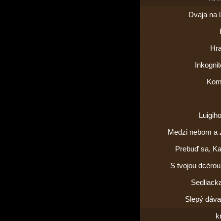
Dvaja na 
Hra
Inkogni
Kom
Luigih
Medzi nebom a
Prebuď sa, Ka
S tvojou dcérou
Sedliack
Slepý dáva
k