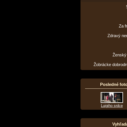
Za f
Zdravý n
Ženský
Žobrácke dobrodr
Posledné foto
Luigiho srdce
Vyhľad