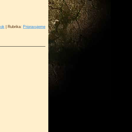
vok
|
Rubrika:
Pripravujeme