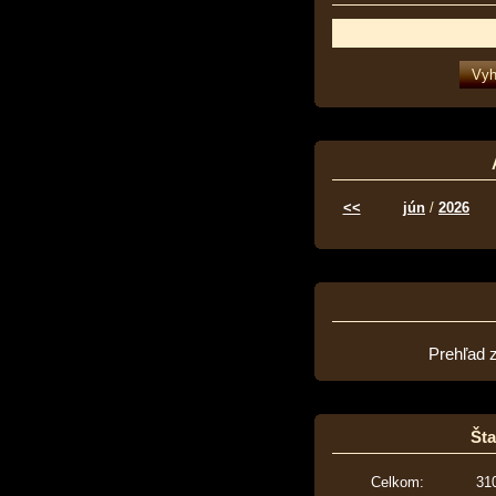
<<
jún
/
2026
Prehľad 
Šta
Celkom:
31